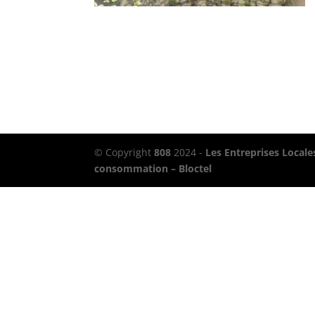
© Copyright
808
2024 -
Les Entreprises Locale
consommation – Bloctel